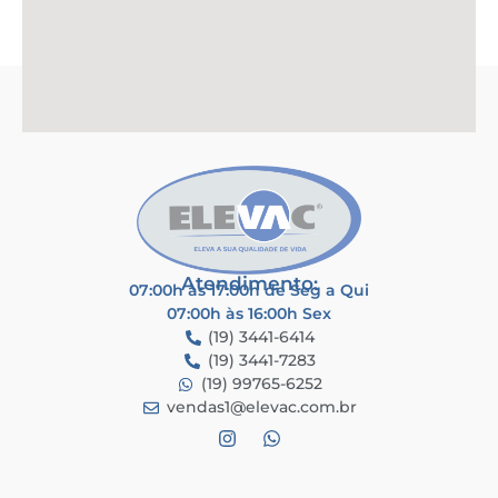
Atendimento:
07:00h às 17:00h de Seg a Qui
07:00h às 16:00h Sex
(19) 3441-6414
(19) 3441-7283
(19) 99765-6252
vendas1@elevac.com.br